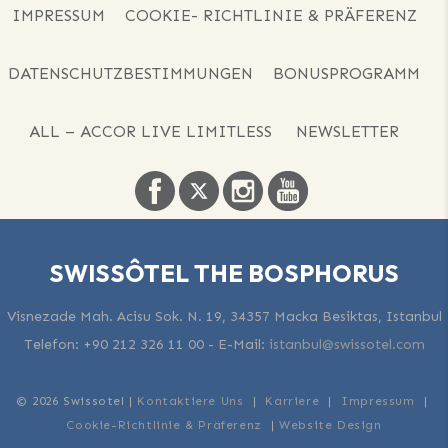
IMPRESSUM
COOKIE- RICHTLINIE & PRÄFERENZ
DATENSCHUTZBESTIMMUNGEN
BONUSPROGRAMM
ALL – ACCOR LIVE LIMITLESS
NEWSLETTER
SWISSÔTEL THE BOSPHORUS
Visnezade Mah. Acisu Sok. N. 19, 34357 Macka Besiktas, Istanbul
Telefon:
+90 212 326 11 00
-
E-Mail:
istanbul@swissotel.com
© 2026 Swissotel |
Kontaktiere Uns
|
Karriere
|
Impressum
|
Cookie-Richtlinie & Präferenz
|
Website Design