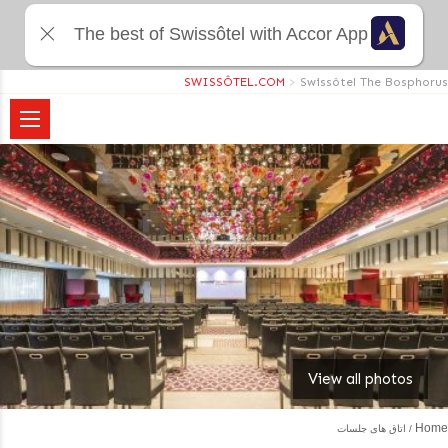
The best of Swissôtel with Accor App
SWISSÔTEL.COM
>
Swissôtel The Bosphorus
View all photos
Home
اتاق های جلسات