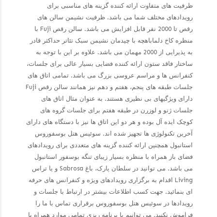
ظرفیت های متفاوت ارائه کننده گزینه های مناسبی برای
رویدادهای مختلف شما می باشد. ظرفیت نشیمن سالن های
رقص تا 2000 نفر قابل افزایش می باشد. سالن رقص Fuji با
منظره کاخ دلماباهچه با چیدمان نشیمن سبک تئاتر حداکثر قادر
به پذیرایی از 2000 مهمان می باشد. علاوه بر این با توجه به
ساختار فاقد ستون ارائه کننده فضایی بسیار عالی برای جلسات،
کنفرانس ها و مراسم عروسی بزرگ می باشد. تمامی اتاق های
جلسات طبقه های پنجم، هفتم و دهم نیز همانند سالن رقص Fuji
دارای ویژگیهای بی نظیری هستند. به عنوان مثال اتاق های
جلسات ژنو و لوزرن در طبقه هفتم برای جلسات گروه های
کوچک ایده آل بوده و هر دو این اتاق ها نیز با دستگاه های دارای
آخرین تکنولوژی ها تجهیز شده اند. سوئیس هتل بوسفوروس
استانبول همچنین ارائه کننده گزینه های متعددی برای رویدادهای
فضای باز همراه با منظره بسیار زیبای تنگه بوسفور استانبول
می باشد. می توانید در سلطان پارک، باغ Sabrosa و یا تراس
Living اقدام به برگزاری رویدادهای ویژه و کنفرانس های حرفه
ای بنمائید. جهت کسب اطلاعات بیشتر در ارتباط با جلسات و
رویدادها در سوئیس هتل بوسفوروس برقراری تماس با ما را
فراموش نکنید. می توانیم با برنامه ریزی تمامی موارد همراه با