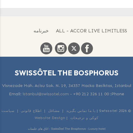
ALL - ACCOR LIVE LIMITLESS
خبرنامه
SWISSÔTEL THE BOSPHORUS
Visnezade Mah. Acisu Sok. N. 19, 34357 Macka Besiktas, Istanbul
Email:
istanbul@swissotel.com
-
+90 212 326 11 00
Phone:
© 2026 Swissotel |
با ما تماس بگیرید
|
مشاغل
|
اطلاع قانونی
|
سیاست
کوکی و ترجیحات
|
Website Design
Swissôtel The Bosphorus - Luxury hotel - اتاق های جلسات