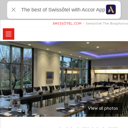
The best of Swissôtel with Accor App
SWISSÔTEL.COM
>
Swissôtel The Bosphorus
View all photos