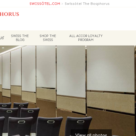
SWISSÔTEL.COM
>
Swissôtel The Bosphorus
SWISS THE
SHOP THE
ALL ACCOR LOYALTY
گال
BLOG
SWISS
PROGRAM
View all photos