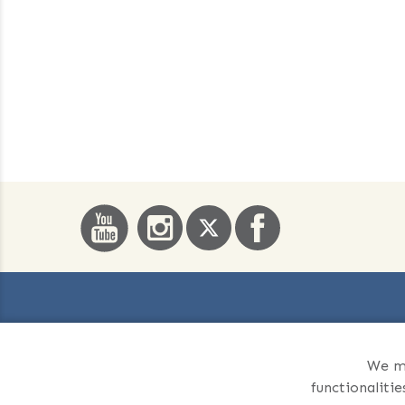
We ma
functionaliti