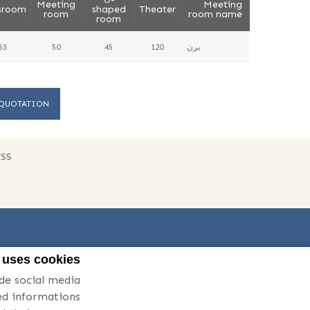
Meeting
Meeting
sroom
shaped
Theater
room
room name
room
برن
120
45
50
63
 QUOTATION
ESS
 uses cookies
de social media
led informations