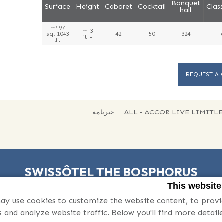
Banquet
Surface
Height
Cabaret
Cocktail
Clas
hall
97 m²
3 m
1043 sq.
42
50
324
- ft
ft.
REQUEST A
ALL - ACCOR LIVE LIMITL
خبرنامه
SWISSÔTEL THE BOSPHORUS
This website
Visnezade Mah. Acisu Sok. N. 19, 34357 Macka Besiktas, Istanbul
y use cookies to customize the website content, to provi
Email:
istanbul@swissotel.com
-
+90 212 326 11 00
Phone:
es and analyze website traffic. Below you'll find more detai