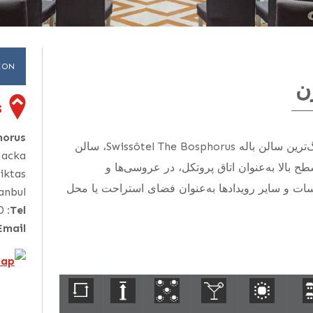
ION
ن
s
 ☆☆☆☆☆
یکی از سه سالن Break Out در سالن باله فوجی، بزرگ‌ترین سالن باله Swissôtel The Bosphorus، سالن
Macka
ی سطح بالا به‌عنوان اتاق پروتکل، در عروسی‌ها و
iktas
ت و سایر رویدادها به‌عنوان فضای استراحت یا محل
anbul
0
Tel:
Email: