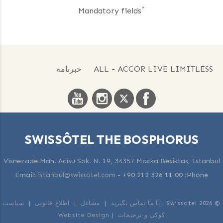
*
Mandatory fields
ALL - ACCOR LIVE LIMITLESS
خبرنامه
SWISSÔTEL THE BOSPHORUS
Visnezade Mah. Acisu Sok. N. 19, 34357 Macka Besiktas, Istanbul
Email:
istanbul@swissotel.com
-
+90 212 326 11 00
Phone:
© 2026 Swissotel |
با ما تماس بگیرید
|
مشاغل
|
اطلاع قانونی
|
سیاست
کوکی و ترجیحات
|
Website Design