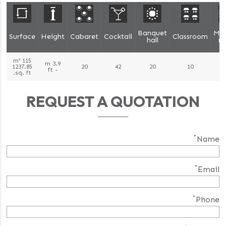
Banquet
Mee
Surface
Height
Cabaret
Cocktail
Classroom
hall
r
115 m²
3.9 m
1237.85
20
42
20
10
- ft
sq. ft.
REQUEST A QUOTATION
*
Name
*
Email
*
Phone