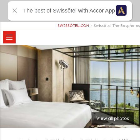
The best of Swissôtel with Accor App
SWISSÔTEL.COM
>
Swissôtel The Bosphorus
View all photos