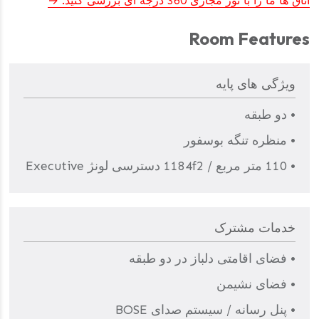
اتاق ها ما را با تور مجازی 360 درجه ای بررسی کنید.
Room Features
ویژگی های پایه
• دو طبقه
• منظره تنگه بوسفور
• 110 متر مربع / 1184f2 دسترسی لونژ Executive
خدمات مشترک
• فضای اقامتی دلباز در دو طبقه
• فضای نشیمن
• پنل رسانه / سیستم صدای BOSE