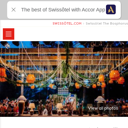
The best of Swissôtel with Accor App
SWISSÔTEL.COM
>
Swissôtel The Bosphorus
View all photos