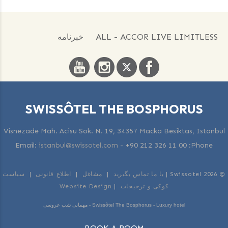
ALL - ACCOR LIVE LIMITLESS
خبرنامه
SWISSÔTEL THE BOSPHORUS
Visnezade Mah. Acisu Sok. N. 19, 34357 Macka Besiktas, Istanbul
Email:
istanbul@swissotel.com
-
+90 212 326 11 00
Phone:
© 2026 Swissotel |
با ما تماس بگیرید
|
مشاغل
|
اطلاع قانونی
|
سیاست
کوکی و ترجیحات
|
Website Design
Swissôtel The Bosphorus - Luxury hotel - مهمانی شب عروسی