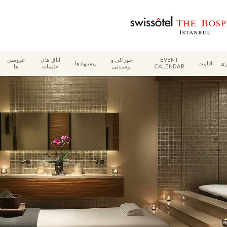
EVENT
خوراکی و
اتاق های
عروسی
ری
اقامت
پیشنهادها
CALENDAR
نوشیدنی
جلسات
ها