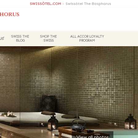
SWISSÔTEL.COM
>
Swissôtel The Bosphorus
SWISS THE
SHOP THE
ALL ACCOR LOYALTY
گال
BLOG
SWISS
PROGRAM
View all photos