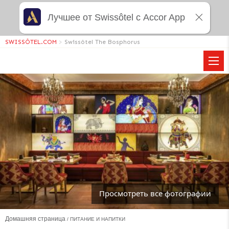
Лучшее от Swissôtel с Accor App
SWISSÔTEL.COM
>
Swissôtel The Bosphorus
Просмотреть все фотографии
Домашняя страница
ПИТАНИЕ И НАПИТКИ