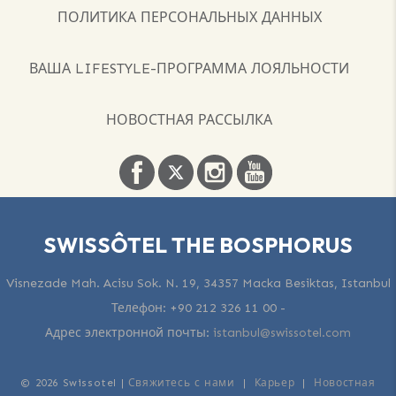
ПОЛИТИКА ПЕРСОНАЛЬНЫХ ДАННЫХ
ВАША LIFESTYLE-ПРОГРАММА ЛОЯЛЬНОСТИ
НОВОСТНАЯ РАССЫЛКА
SWISSÔTEL THE BOSPHORUS
Visnezade Mah. Acisu Sok. N. 19, 34357 Macka Besiktas, Istanbul
Телефон:
+90 212 326 11 00
-
Адрес электронной почты:
istanbul@swissotel.com
© 2026 Swissotel |
Свяжитесь с нами
|
Карьер
|
Новостная