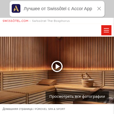
Лучшее от Swissôtel с Accor App
SWISSÔTEL.COM
>
Swissôtel The Bosphorus
Просмотреть все фотографии
Домашняя страница
PÜROVEL SPA & SPORT