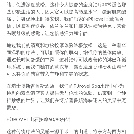
绪，促进深度放松。这种令人振奋的全身治疗非常适合那
些积极生活的人，因为它可以提高能量水平，缓解肌肉酸
痛，并确保晚上睡得安稳。我们独家的Pürovel香薰混合
物，以麝香迷迭香、依兰依兰和柠檬风油精为特色，营造
温暖舒缓的感觉，让您倍感活力和宁静。
通过我们的清爽和放松按摩体验终极放松，这是一种奢华
而温和的疗法，可以舒缓你的肌肉，增强你的整体健康。
通过长时间舒缓的中风，这种治疗可以改善你的淋巴和循
环系统，而我们独有的薰衣草、麝香迷迭香和松树山精华
可以将你的感官带入宁静和宁静的状态。
在瑞士博斯普鲁斯酒店，我们的Pürovel Spa水疗中心为
挑剔的豪华酒店客人提供无与伦比的体验。逃离到一个纯
粹放纵的世界，让我们在博斯普鲁斯海峡迷人的美景中宠
爱您。
PÜROVEL山石按摩60/90分钟
这种传统疗法的灵感来源于瑞士的山道，将东方与西方相