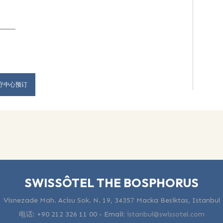
。
疗中心预订
SWISSÔTEL THE BOSPHORUS
Visnezade Mah. Acisu Sok. N. 19, 34357 Macka Besiktas, Istanbul
电话:
+90 212 326 11 00
-
Email:
istanbul@swissotel.com