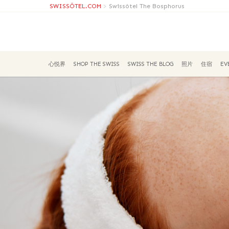
SWISSÔTEL.COM
>
Swissôtel The Bosphorus
心悦界
SHOP THE SWISS
SWISS THE BLOG
照片
住宿
EV