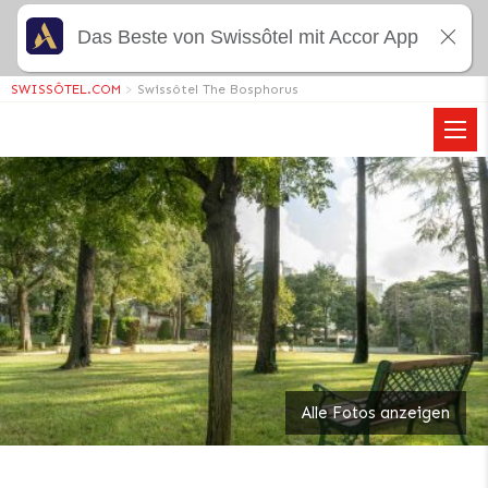
Das Beste von Swissôtel mit Accor App
SWISSÔTEL.COM
>
Swissôtel The Bosphorus
Alle Fotos anzeigen