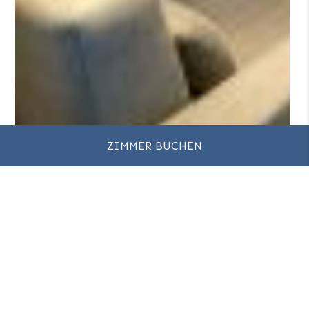
ZIMMER BUCHEN
IMPRESSUM
COOKIE- RICHTLINIE & PRÄFERENZ
DATENSCHUTZBESTIMMUNGEN
BONUSPROGRAMM
ALL – ACCOR LIVE LIMITLESS
NEWSLETTER