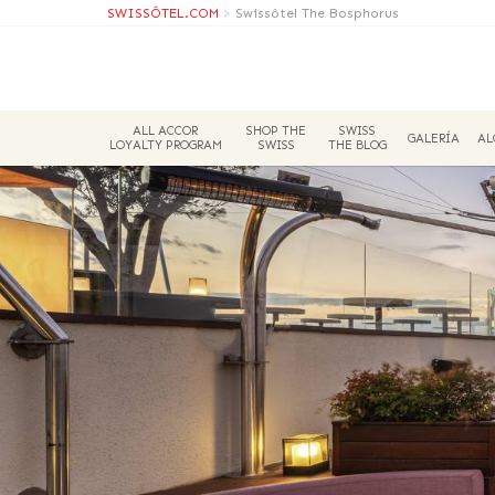
SWISSÔTEL.COM
>
Swissôtel The Bosphorus
ALL ACCOR
SHOP THE
SWISS
GALERÍA
AL
LOYALTY PROGRAM
SWISS
THE BLOG