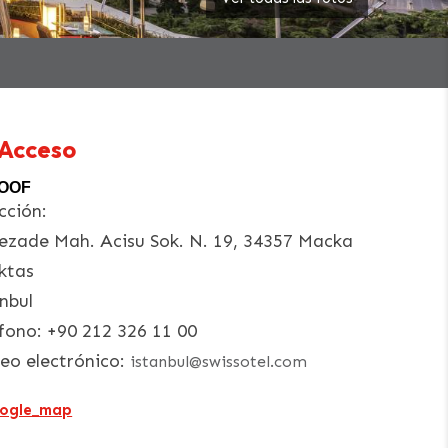
Acceso
ROOF
cción:
ezade Mah. Acisu Sok. N. 19, 34357 Macka
ktas
nbul
fono:
+90 212 326 11 00
eo electrónico:
istanbul@swissotel.com