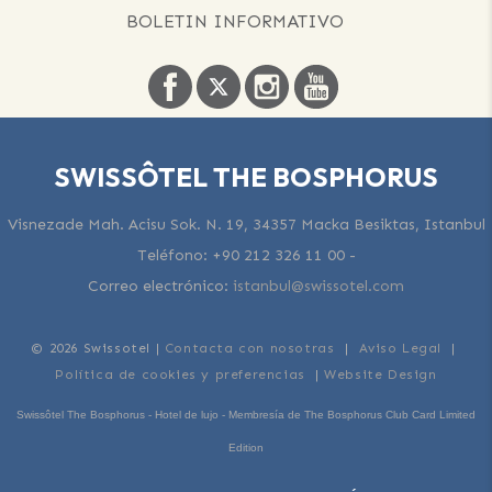
BOLETIN INFORMATIVO
SWISSÔTEL THE BOSPHORUS
Visnezade Mah. Acisu Sok. N. 19, 34357 Macka Besiktas, Istanbul
Teléfono:
+90 212 326 11 00
-
Correo electrónico:
istanbul@swissotel.com
© 2026 Swissotel |
Contacta con nosotras
|
Aviso Legal
|
Política de cookies y preferencias
|
Website Design
Swissôtel The Bosphorus - Hotel de lujo - Membresía de The Bosphorus Club Card Limited
Edition