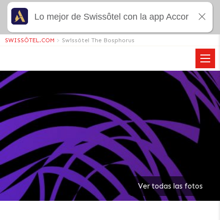
Lo mejor de Swissôtel con la app Accor
SWISSÔTEL.COM
>
Swissôtel The Bosphorus
Ver todas las fotos