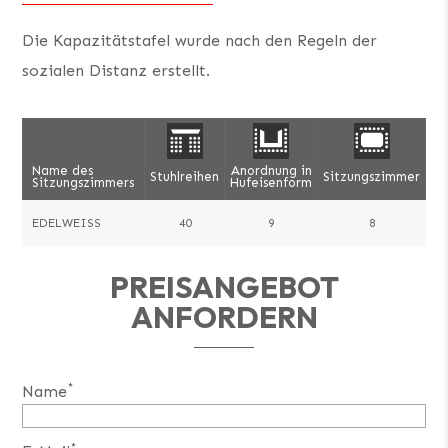
Die Kapazitätstafel wurde nach den Regeln der
sozialen Distanz erstellt.
Name des
Anordnung in
Stuhlreihen
Sitzungszimmer
Se
Sitzungszimmers
Hufeisenform
EDELWEISS
40
9
8
PREISANGEBOT
ANFORDERN
*
Name
*