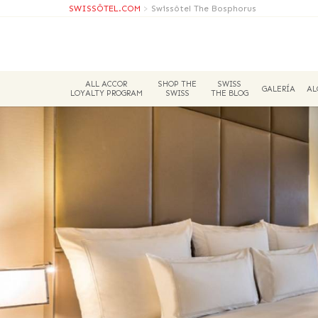
SWISSÔTEL.COM
>
Swissôtel The Bosphorus
ALL ACCOR
SHOP THE
SWISS
GALERÍA
AL
LOYALTY PROGRAM
SWISS
THE BLOG