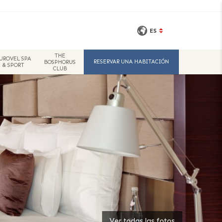
ES
THE
UROVEL SPA
RESERVAR UNA HABITACIÓN
BOSPHORUS
& SPORT
CLUB
Ver todas las fotos