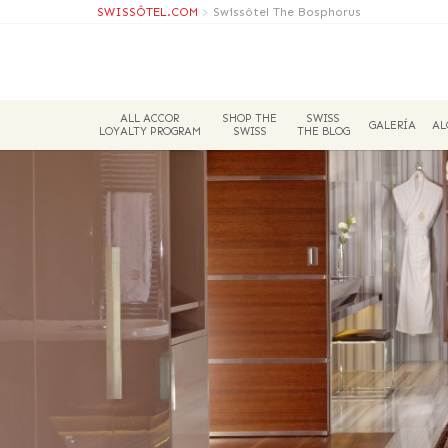
SWISSÔTEL.COM
>
Swissôtel The Bosphorus
ALL ACCOR
SHOP THE
SWISS
GALERÍA
AL
LOYALTY PROGRAM
SWISS
THE BLOG