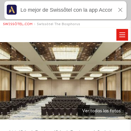
Lo mejor de Swissôtel con la app Accor
SWISSÔTEL.COM
>
Swissôtel The Bosphorus
Ver todas las fotos