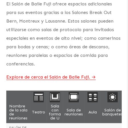
El Salón de Baile Fuji ofrece espacios adicionales
para sus eventos gracias a los Salones Break Out
Bern, Montreux y Lausanne. Estos salones pueden
utilizarse como salas de protocolo para invitados
especiales en eventos de alto nivel; como camerinos
para bodas y cenas; o como áreas de descanso,
reuniones paralelas o espacios de comida para
conferencias.
Explore de cerca el Salón de Baile Fuji.
Nombre
Sala
de la sala
con
Sala de
Salón de
Teatro
Aula
C
de
forma
reuniones
banquetes
reuniones
de U
SALÓN DE