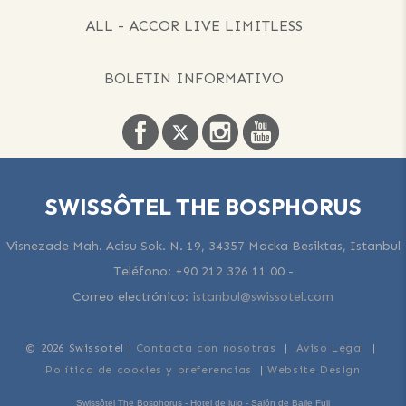
ALL - ACCOR LIVE LIMITLESS
BOLETIN INFORMATIVO
SWISSÔTEL THE BOSPHORUS
Visnezade Mah. Acisu Sok. N. 19, 34357 Macka Besiktas, Istanbul
Teléfono:
+90 212 326 11 00
-
Correo electrónico:
istanbul@swissotel.com
© 2026 Swissotel |
Contacta con nosotras
|
Aviso Legal
|
Política de cookies y preferencias
|
Website Design
Swissôtel The Bosphorus - Hotel de lujo - Salón de Baile Fuji