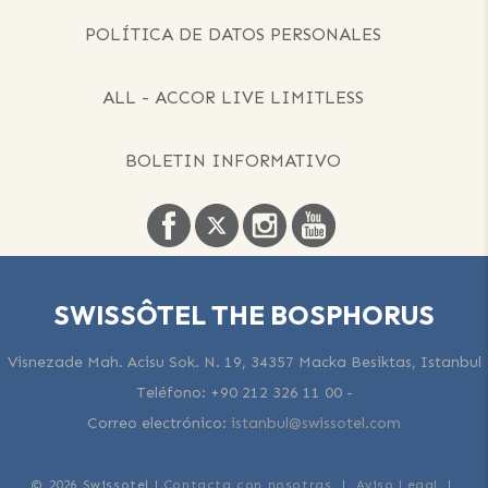
POLÍTICA DE DATOS PERSONALES
ALL - ACCOR LIVE LIMITLESS
BOLETIN INFORMATIVO
SWISSÔTEL THE BOSPHORUS
Visnezade Mah. Acisu Sok. N. 19, 34357 Macka Besiktas, Istanbul
Teléfono:
+90 212 326 11 00
-
Correo electrónico:
istanbul@swissotel.com
© 2026 Swissotel |
Contacta con nosotras
|
Aviso Legal
|