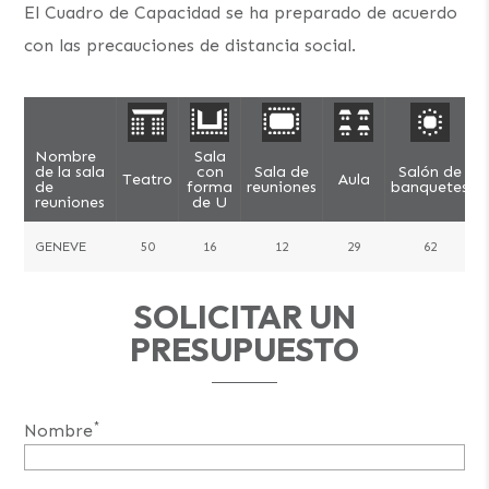
El Cuadro de Capacidad se ha preparado de acuerdo
con las precauciones de distancia social.
Nombre
Sala
de la sala
con
Sala de
Salón de
Teatro
Aula
C
de
forma
reuniones
banquetes
reuniones
de U
GENEVE
50
16
12
29
62
SOLICITAR UN
PRESUPUESTO
*
Nombre