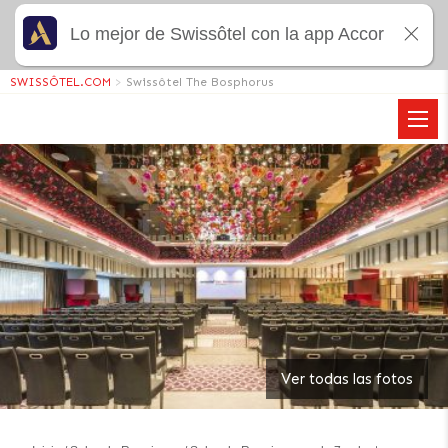
Lo mejor de Swissôtel con la app Accor
SWISSÔTEL.COM
>
Swissôtel The Bosphorus
Ver todas las fotos