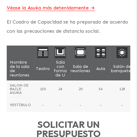
Véase la Asuka más detenidamente
El Cuadro de Capacidad se ha preparado de acuerdo
con las precauciones de distancia social.
Nombre
Sala
de la sala
con
Sala de
Salón de
Teatro
Aula
de
forma
reuniones
banquetes
reuniones
de U
SALON DE
BAILE
150
24
20
54
128
ASUKA
VESTÍBULO
-
-
-
-
-
SOLICITAR UN
PRESUPUESTO