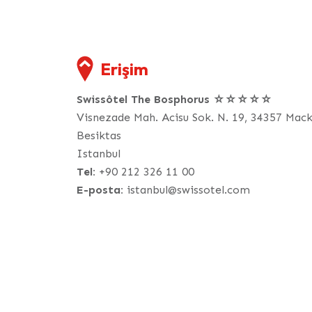
Erişim
Swissôtel The Bosphorus ☆☆☆☆☆
Visnezade Mah. Acisu Sok. N. 19, 34357 Mac
Besiktas
Istanbul
Tel:
+90 212 326 11 00
E-posta:
istanbul@swissotel.com