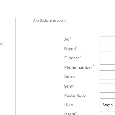
Ana Sayfa
BIZE ULAŞIN
*
Ad
ka
*
Soyad
*
E-posta
*
Phone number
Adres
Şehir
Posta Kodu
Ülke
*
Mesaj