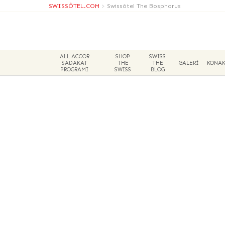
SWISSÔTEL.COM
>
Swissôtel The Bosphorus
ALL ACCOR
SHOP
SWISS
SADAKAT
THE
THE
GALERİ
KONA
PROGRAMI
SWISS
BLOG