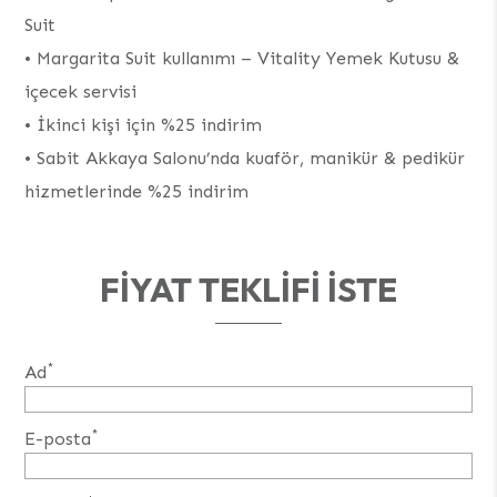
Suit
•⁠ Margarita Suit kullanımı – Vitality Yemek Kutusu &
içecek servisi
•⁠ İkinci kişi için %25 indirim
•⁠ Sabit Akkaya Salonu’nda kuaför, manikür & pedikür
hizmetlerinde %25 indirim
FIYAT TEKLIFI ISTE
*
Ad
*
E-posta