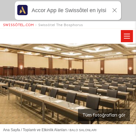
Accor App ile Swissôtel en iyisi
SWISSÔTEL.COM
>
Swissôtel The Bosphorus
Tüm fotoğrafları gör
Ana Sayfa
Toplantı ve Etkinlik Alanları
BALO SALONLARI