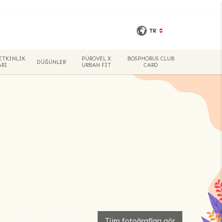
TR
ETKINLIK
PÜROVEL X
BOSPHORUS CLUB
DÜĞÜNLER
RI
URBAN FIT
CARD
Tüm fotoğrafları gör