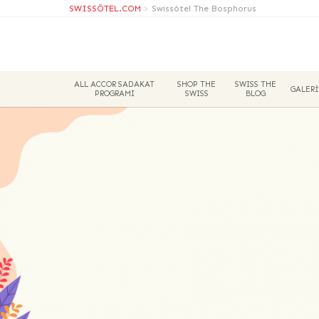
SWISSÔTEL.COM
>
Swissôtel The Bosphorus
ALL ACCOR SADAKAT
SHOP THE
SWISS THE
GALER
PROGRAMI
SWISS
BLOG