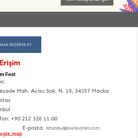
MASA REZERVE ET
Erişim
m Fest
s:
ezade Mah. Acisu Sok. N. 19, 34357 Macka
ktas
nbul
fon:
+90 212 326 11 00
E-posta:
istanbul@swissotel.com