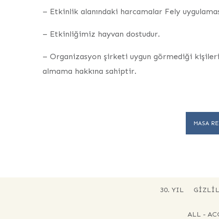
– Etkinlik alanındaki harcamalar Fely uygulaması
– Etkinliğimiz hayvan dostudur.
– Organizasyon şirketi uygun görmediği kişileri
almama hakkına sahiptir.
MASA RE
30. YIL
GIZLIL
ALL - A