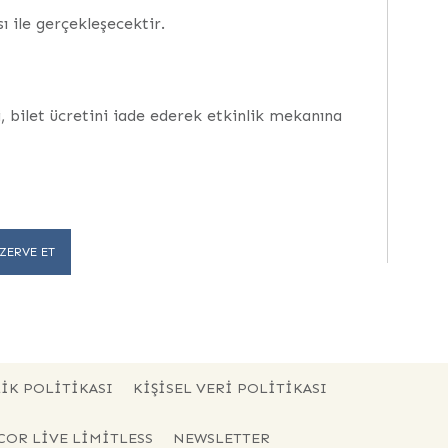
 ile gerçekleşecektir.
, bilet ücretini iade ederek etkinlik mekanına
ZERVE ET
IK POLITIKASI
KIŞISEL VERI POLITIKASI
CCOR LIVE LIMITLESS
NEWSLETTER