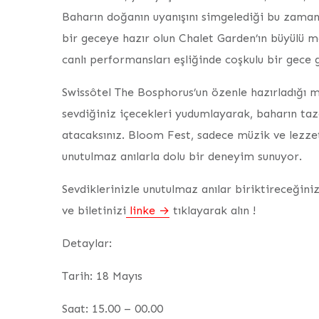
Baharın doğanın uyanışını simgelediği bu zam
bir geceye hazır olun Chalet Garden’ın büyülü 
canlı performansları eşliğinde coşkulu bir gece 
Swissôtel The Bosphorus’un özenle hazırladığı m
sevdiğiniz içecekleri yudumlayarak, baharın taz
atacaksınız. Bloom Fest, sadece müzik ve lezzet
unutulmaz anılarla dolu bir deneyim sunuyor.
Sevdiklerinizle unutulmaz anılar biriktireceğin
ve biletinizi
linke
tıklayarak alın !
Detaylar:
Tarih: 18 Mayıs
Saat: 15.00 – 00.00