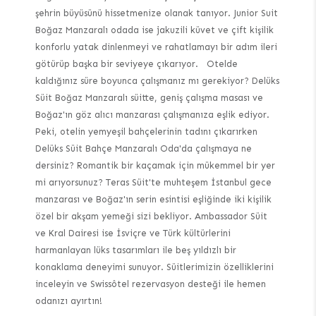
şehrin büyüsünü hissetmenize olanak tanıyor. Junior Suit
Boğaz Manzaralı odada ise jakuzili küvet ve çift kişilik
konforlu yatak dinlenmeyi ve rahatlamayı bir adım ileri
götürüp başka bir seviyeye çıkarıyor. Otelde
kaldığınız süre boyunca çalışmanız mı gerekiyor? Delüks
Süit Boğaz Manzaralı süitte, geniş çalışma masası ve
Boğaz'ın göz alıcı manzarası çalışmanıza eşlik ediyor.
Peki, otelin yemyeşil bahçelerinin tadını çıkarırken
Delüks Süit Bahçe Manzaralı Oda'da çalışmaya ne
dersiniz? Romantik bir kaçamak için mükemmel bir yer
mi arıyorsunuz? Teras Süit'te muhteşem İstanbul gece
manzarası ve Boğaz'ın serin esintisi eşliğinde iki kişilik
özel bir akşam yemeği sizi bekliyor. Ambassador Süit
ve Kral Dairesi ise İsviçre ve Türk kültürlerini
harmanlayan lüks tasarımları ile beş yıldızlı bir
konaklama deneyimi sunuyor. Süitlerimizin özelliklerini
inceleyin ve Swissôtel rezervasyon desteği ile hemen
odanızı ayırtın!