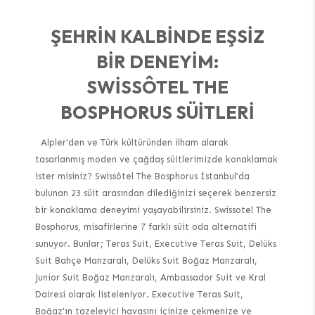
ŞEHRIN KALBINDE EŞSIZ
BIR DENEYIM:
SWISSÔTEL THE
BOSPHORUS SÜITLERI
Alpler'den ve Türk kültüründen ilham alarak
tasarlanmış moden ve çağdaş süitlerimizde konaklamak
ister misiniz? Swissôtel The Bosphorus İstanbul'da
bulunan 23 süit arasından dilediğinizi seçerek benzersiz
bir konaklama deneyimi yaşayabilirsiniz. Swissotel The
Bosphorus, misafirlerine 7 farklı süit oda alternatifi
sunuyor. Bunlar; Teras Suit, Executive Teras Suit, Delüks
Suit Bahçe Manzaralı, Delüks Suit Boğaz Manzaralı,
Junior Suit Boğaz Manzaralı, Ambassador Suit ve Kral
Dairesi olarak listeleniyor. Executive Teras Suit,
Boğaz'ın tazeleyici havasını içinize çekmenize ve