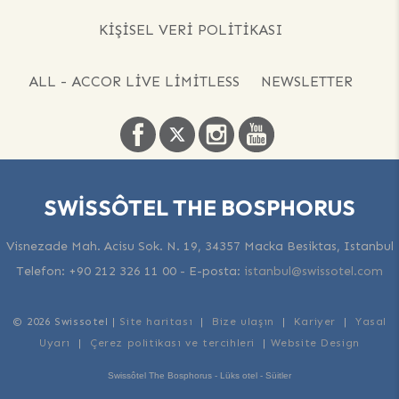
KIŞISEL VERI POLITIKASI
ALL - ACCOR LIVE LIMITLESS
NEWSLETTER
SWISSÔTEL THE BOSPHORUS
Visnezade Mah. Acisu Sok. N. 19, 34357 Macka Besiktas, Istanbul
Telefon:
+90 212 326 11 00
-
E-posta:
istanbul@swissotel.com
© 2026 Swissotel |
Site haritası
|
Bize ulaşın
|
Kariyer
|
Yasal
Uyarı
|
Çerez politikası ve tercihleri
|
Website Design
Swissôtel The Bosphorus - Lüks otel - Süitler