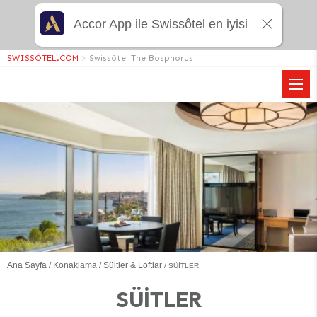
Accor App ile Swissôtel en iyisi
SWISSÔTEL.COM
>
Swissôtel The Bosphorus
Ana Sayfa
Konaklama
Süitler & Loftlar
SÜITLER
SÜITLER