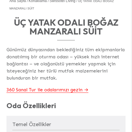
Ana Sayfa
Konaklama
Swissôtel Lıvıng
ÜÇ YATAK ODALI BOĞAZ
MANZARALI SÜIT
ÜÇ YATAK ODALI BOĞAZ
MANZARALI SÜIT
Günümüz dünyasından beklediğiniz tüm ekipmanlarla
donatılmış bir oturma odası – yüksek hızlı internet
bağlantısı – ve olağanüstü yemekler yapmak için
isteyeceğiniz her türlü mutfak malzemelerini
bulunduran bir mutfak.
360 Sanal Tur ile odalarımızı gezin
Oda Özellikleri
Temel Özellikler