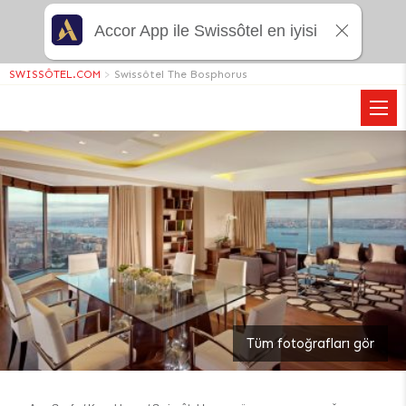
Accor App ile Swissôtel en iyisi
SWISSÔTEL.COM
>
Swissôtel The Bosphorus
Tüm fotoğrafları gör