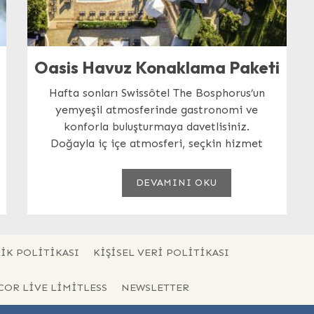
Oasis Havuz Konaklama Paketi
Hafta sonları Swissôtel The Bosphorus’un
yemyeşil atmosferinde gastronomi ve
konforla buluşturmaya davetlisiniz.
Doğayla iç içe atmosferi, seçkin hizmet
anlayışı...
DEVAMINI OKU
IK POLITIKASI
KIŞISEL VERI POLITIKASI
CCOR LIVE LIMITLESS
NEWSLETTER