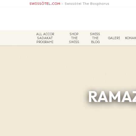
SWISSÔTEL.COM
>
Swissôtel The Bosphorus
ALL ACCOR
SHOP
SWISS
SADAKAT
THE
THE
GALERİ
KONA
PROGRAMI
SWISS
BLOG
RAMA