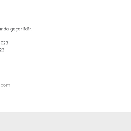
nda geçerlidir.
2023
023
l.com