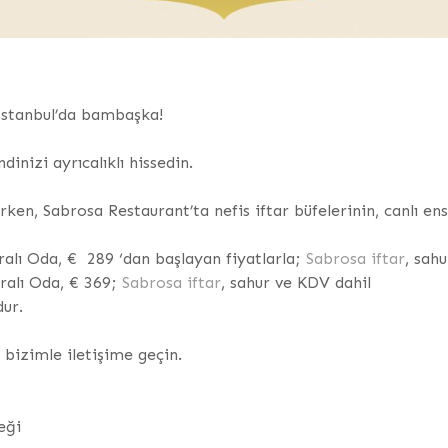
İstanbul’da bambaşka!
nizi ayrıcalıklı hissedin.
en, Sabrosa Restaurant’ta nefis iftar büfelerinin, canlı e
alı Oda, € 289 ‘dan başlayan fiyatlarla;
Sabrosa iftar
, sah
ralı Oda, € 369;
Sabrosa iftar
, sahur ve KDV dahil
dur.
n bizimle iletişime geçin.
eği