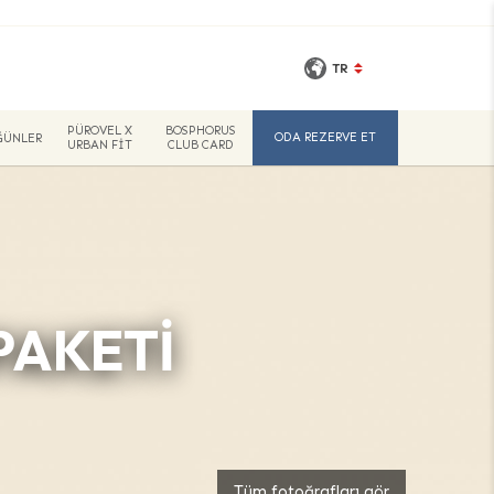
TR
PÜROVEL X
BOSPHORUS
ODA REZERVE ET
ĞÜNLER
URBAN FIT
CLUB CARD
AKETI
Tüm fotoğrafları gör