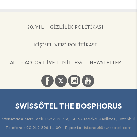
30. YIL
GIZLILIK POLITIKASI
KIŞISEL VERI POLITIKASI
ALL - ACCOR LIVE LIMITLESS
NEWSLETTER
SWISSÔTEL THE BOSPHORUS
Visnezade Mah. Acisu Sok. N. 19, 34357 Macka Besiktas, Istanbul
Telefon:
+90 212 326 11 00
-
E-posta:
istanbul@swissotel.com