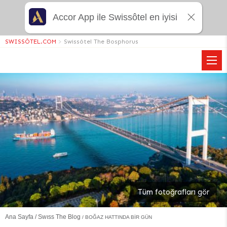
Accor App ile Swissôtel en iyisi
SWISSÔTEL.COM
>
Swissôtel The Bosphorus
Tüm fotoğrafları gör
Ana Sayfa
Swıss The Blog
BOĞAZ HATTINDA BIR GÜN