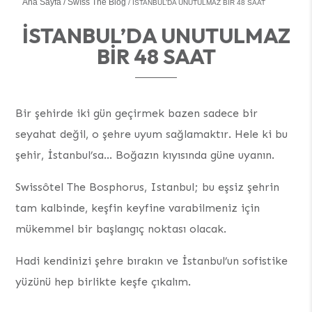
Ana Sayfa
Swıss The Blog
İSTANBUL’DA UNUTULMAZ BIR 48 SAAT
İSTANBUL’DA UNUTULMAZ
BIR 48 SAAT
Bir şehirde iki gün geçirmek bazen sadece bir
seyahat değil, o şehre uyum sağlamaktır. Hele ki bu
şehir, İstanbul’sa… Boğazın kıyısında güne uyanın.
Swissôtel The Bosphorus, Istanbul; bu eşsiz şehrin
tam kalbinde, keşfin keyfine varabilmeniz için
mükemmel bir başlangıç noktası olacak.
Hadi kendinizi şehre bırakın ve İstanbul’un sofistike
yüzünü hep birlikte keşfe çıkalım.