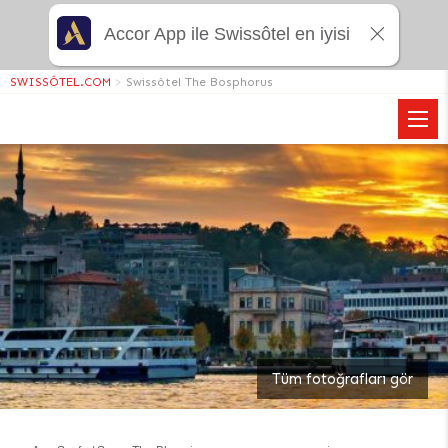
Accor App ile Swissôtel en iyisi
SWISSÔTEL.COM
>
Swissôtel The Bosphorus
Tüm fotoğrafları gör