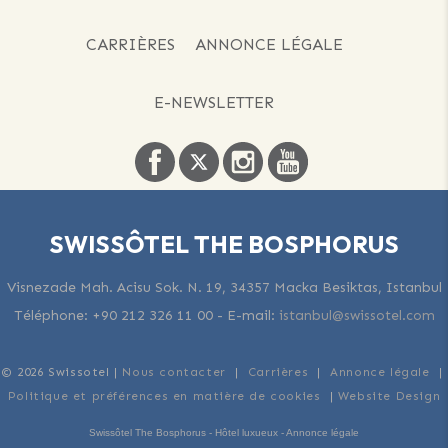
CARRIÈRES
ANNONCE LÉGALE
E-NEWSLETTER
SWISSÔTEL THE BOSPHORUS
Visnezade Mah. Acisu Sok. N. 19, 34357 Macka Besiktas, Istanbul
Téléphone:
+90 212 326 11 00
-
E-mail:
istanbul@swissotel.com
© 2026 Swissotel |
Nous contacter
|
Carrières
|
Annonce légale
|
Politique et préférences en matière de cookies
|
Website Design
Swissôtel The Bosphorus - Hôtel luxueux - Annonce légale