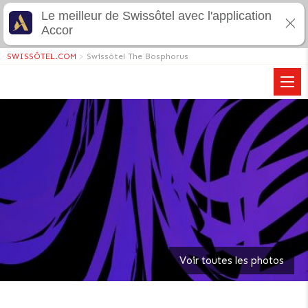
Le meilleur de Swissôtel avec l'application
Accor
SWISSÔTEL.COM
>
Swissôtel The Bosphorus
Voir toutes les photos