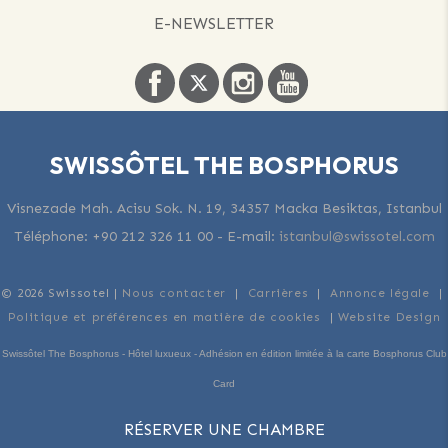
E-NEWSLETTER
SWISSÔTEL THE BOSPHORUS
Visnezade Mah. Acisu Sok. N. 19, 34357 Macka Besiktas, Istanbul
Téléphone:
+90 212 326 11 00
-
E-mail:
istanbul@swissotel.com
© 2026 Swissotel |
Nous contacter
|
Carrières
|
Annonce légale
|
Politique et préférences en matière de cookies
|
Website Design
Swissôtel The Bosphorus - Hôtel luxueux - Adhésion en édition limitée à la carte Bosphorus Club
Card
RÉSERVER UNE CHAMBRE