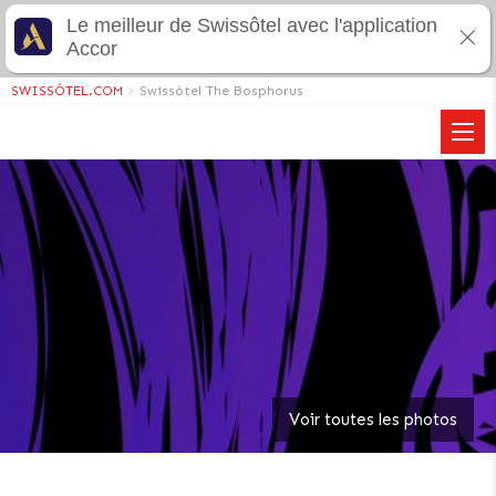
Le meilleur de Swissôtel avec l'application
Accor
SWISSÔTEL.COM
>
Swissôtel The Bosphorus
Voir toutes les photos