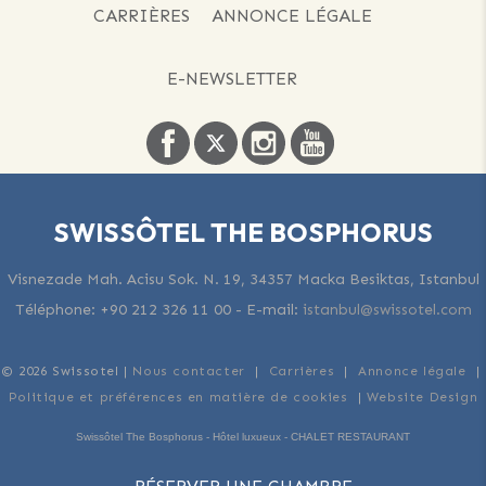
CARRIÈRES
ANNONCE LÉGALE
E-NEWSLETTER
SWISSÔTEL THE BOSPHORUS
Visnezade Mah. Acisu Sok. N. 19, 34357 Macka Besiktas, Istanbul
Téléphone:
+90 212 326 11 00
-
E-mail:
istanbul@swissotel.com
© 2026 Swissotel |
Nous contacter
|
Carrières
|
Annonce légale
|
Politique et préférences en matière de cookies
|
Website Design
Swissôtel The Bosphorus - Hôtel luxueux - CHALET RESTAURANT