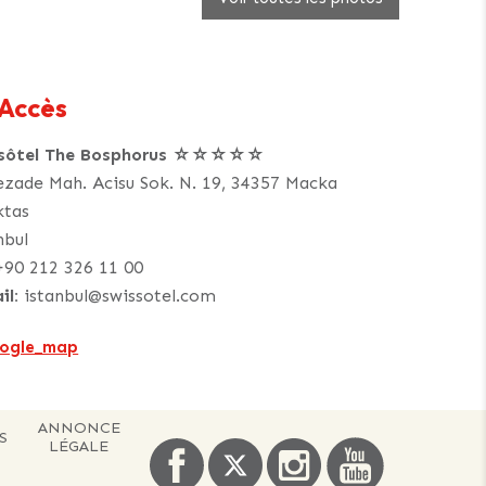
Accès
ssôtel The Bosphorus ☆☆☆☆☆
ezade Mah. Acisu Sok. N. 19, 34357 Macka
ktas
nbul
+90 212 326 11 00
il:
istanbul@swissotel.com
ANNONCE
S
LÉGALE