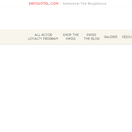
SWISSÔTEL.COM
>
Swissôtel The Bosphorus
ALL ACCOR
SHOP THE
SWISS
GALERIE
SÉJOU
LOYALTY PROGRAM
SWISS
THE BLOG