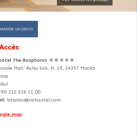
MANDER UN DEVIS
Accès
ssôtel The Bosphorus ☆☆☆☆☆
ezade Mah. Acisu Sok. N. 19, 34357 Macka
ktas
nbul
+90 212 326 11 00
il:
istanbul@swissotel.com