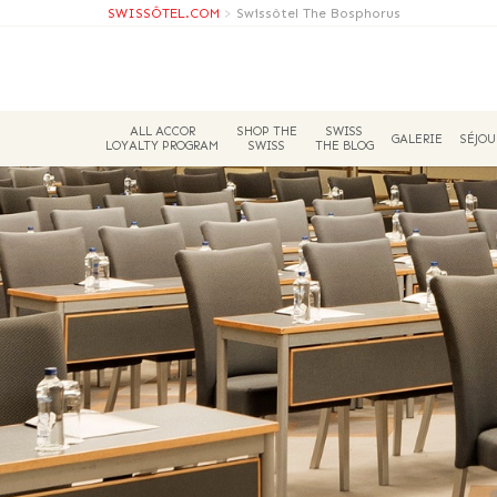
SWISSÔTEL.COM
>
Swissôtel The Bosphorus
ALL ACCOR
SHOP THE
SWISS
GALERIE
SÉJOU
LOYALTY PROGRAM
SWISS
THE BLOG