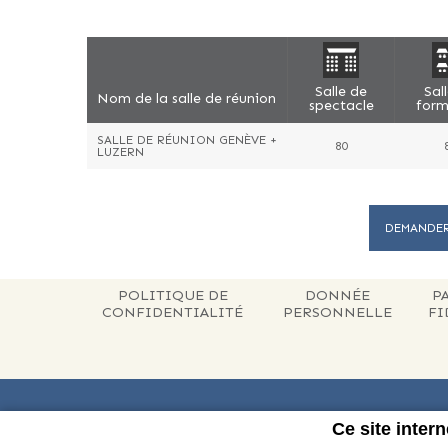
Salle de
Sal
Nom de la salle de réunion
spectacle
form
SALLE DE RÉUNION GENÈVE +
80
LUZERN
DEMANDER
POLITIQUE DE
DONNÉE
P
CONFIDENTIALITÉ
PERSONNELLE
FI
Ce site intern