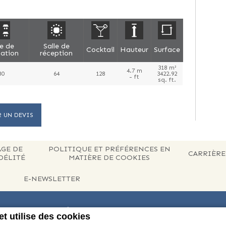
le de
Salle de
Cocktail
Hauteur
Surface
ation
réception
318 m²
4.7 m
80
64
128
3422.92
- ft
sq. ft.
 UN DEVIS
AGE DE
POLITIQUE ET PRÉFÉRENCES EN
CARRIÈRE
DÉLITÉ
MATIÈRE DE COOKIES
E-NEWSLETTER
SWISSÔTEL THE BOSPHORUS
et utilise des cookies