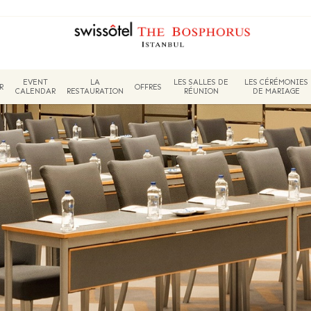
EVENT
LA
LES SALLES DE
LES CÉRÉMONIES
R
OFFRES
CALENDAR
RESTAURATION
RÉUNION
DE MARIAGE