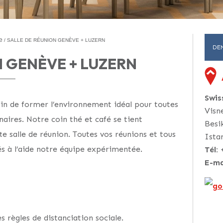
e
SALLE DE RÉUNION GENÈVE + LUZERN
DE
N GENÈVE + LUZERN
Swi
in de former l’environnement idéal pour toutes
Visn
aires. Notre coin thé et café se tient
Besi
e salle de réunion. Toutes vos réunions et tous
Ista
s à l’aide notre équipe expérimentée.
Tél:
E-ma
 règles de distanciation sociale.